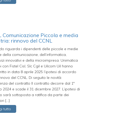
i tutto
 Comunicazione Piccola e media
tria: rinnovo del CCNL
do riguarda i dipendenti delle piccole e medie
 della comunicazione, dell’informatica,
vizi innovativi e della microimpresa. Unimatica
 con Fistel Cisl, Slc Cgil e Uilcom Uil hanno
ritto in data 8 aprile 2025 l’ipotesi di accordo
rinnovo del CCNL. Di seguito le novità:
nza del contratto Il contratto decorre dal 1°
 2024 e scade il 31 dicembre 2027. L’ipotesi di
 sarà sottoposta a ratifica da parte dei
ori […]
i tutto