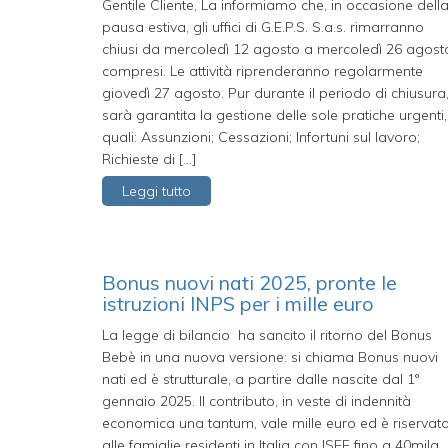
Gentile Cliente, La informiamo che, in occasione dell
pausa estiva, gli uffici di G.E.P.S. S.a.s. rimarranno
chiusi da mercoledì 12 agosto a mercoledì 26 agost
compresi. Le attività riprenderanno regolarmente
giovedì 27 agosto. Pur durante il periodo di chiusura
sarà garantita la gestione delle sole pratiche urgenti,
quali: Assunzioni; Cessazioni; Infortuni sul lavoro;
Richieste di […]
Leggi tutto
Bonus nuovi nati 2025, pronte le
istruzioni INPS per i mille euro
La legge di bilancio ha sancito il ritorno del Bonus
Bebè in una nuova versione: si chiama Bonus nuovi
nati ed è strutturale, a partire dalle nascite dal 1°
gennaio 2025. Il contributo, in veste di indennità
economica una tantum, vale mille euro ed è riservat
alle famiglie residenti in Italia con ISEE fino a 40mila