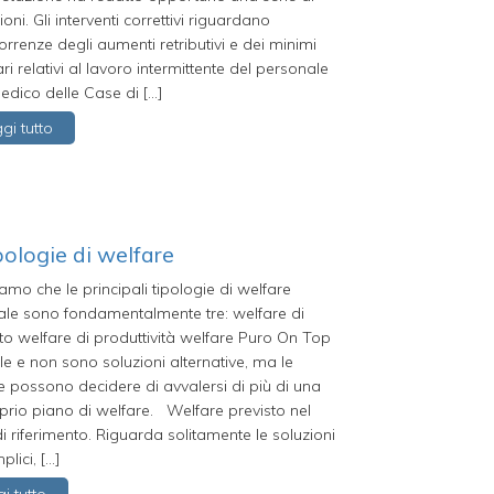
ioni. Gli interventi correttivi riguardano
orrenze degli aumenti retributivi e dei minimi
ari relativi al lavoro intermittente del personale
dico delle Case di […]
gi tutto
pologie di welfare
amo che le principali tipologie di welfare
ale sono fondamentalmente tre: welfare di
to welfare di produttività welfare Puro On Top
e e non sono soluzioni alternative, ma le
 possono decidere di avvalersi di più di una
prio piano di welfare. Welfare previsto nel
 riferimento. Riguarda solitamente le soluzioni
plici, […]