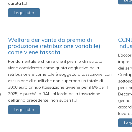
Legg
durata […]
Leggi tutto
Welfare derivante da premio di
CCNL
produzione (retribuzione variabile):
indus
come viene tassata
L’accor
Fondamentale è chiarire che il premio di risultato
imprese
viene considerato come quota aggiuntiva della
e
dei ser
retribuzione e come tale è soggetto a tassazione, con
Confapi
esclusione di quelli che non superano un totale di
sottosc
3000 euro annuo (tassazione avviene per il 5% per il
l
per il 
2025) e purché la RAL al lordo della tassazione
e
Decorre
dell’anno precedente non superi […]
gennaio
accordo
Leggi tutto
lavorat
Legg