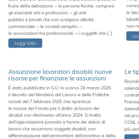
correz
fruire della detrazione: – le persone fisiche, compresi
le dec
gli esercenti arti e professioni, – gli enti
tabell
pubblici e privati che non svolgono attività
non me
commerciale, – le società semplici, –
le associazioni tra professionisti, – i soggetti che […]
Leg
Leggi tutto
Assunzione lavoratori disabili: nuove
Le ti
risorse per finanziare le assunzioni
Ricordi
È stato pubblicato in G.U. lo scorso 24 marzo 2025
aziend
il decreto del Ministero del Lavoro e delle Politiche
contrat
sociali del 7 febbraio 2025 che ripartisce
Premial
le risorse del Fondo per il diritto al lavoro dei
aziende
disabili con riferimento all’anno 2024. Si tratta
nel pro
dell’agevolazione prevista a favore dei datori di
CCNL di
lavoro che assumono soggetti disabili, con
più sem
differenziazione dell’ammontare dell’incentivo e della