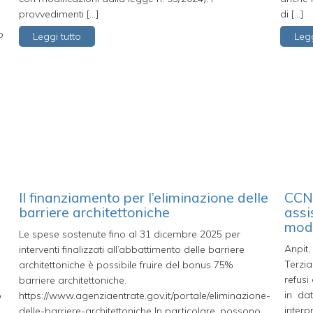
a
provvedimenti […]
di […]
o
Leggi tutto
Legg
,
Il finanziamento per l’eliminazione delle
CCNL
barriere architettoniche
assi
modi
Le spese sostenute fino al 31 dicembre 2025 per
Anpit,
interventi finalizzati all’abbattimento delle barriere
Terzi
architettoniche è possibile fruire del bonus 75%
refusi
barriere architettoniche.
in da
o
https://www.agenziaentrate.gov.it/portale/eliminazione-
interp
delle-barriere-architettoniche In particolare, possono