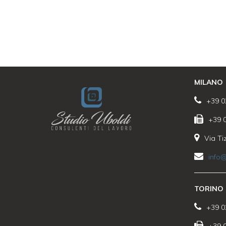
MILANO
+39 0
+39 
Via Ti
info@
TORINO
+39 0