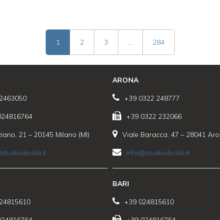
1
2
3
…
284
ARONA
2463050
+39 0322 248777
024816764
+39 0322 232066
ziano, 21 – 20145 Milano (MI)
Viale Baracca, 47 – 28041 Ar
studiouboldi.it
info@studiouboldi.it
BARI
24815610
+39 024815610