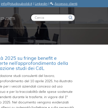
:
info@studiouboldi.it
|
Linkedin
|
Accesso clienti
CONTATTI
à 2025 su fringe benefit e
erte nell’approfondimento della
azione studi dei CdL
azione studi consulenti del lavoro,
rofondimento del 10 aprile 2025, ha illustrato
le per i veicoli aziendali concessi ad uso
uo e per la tracciabilità delle spese sostenute
endenti durante le trasferte, in vigore dal 1°
o 2025. Nel documento vengono evidenziati
 riflessi su indennità forfettarie e sulla necessità