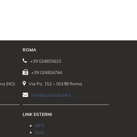
ROMA
+39 024815610
+39 024816764
ona (NO)
Via Po, 152 – 00198 Roma
info@studiouboldi.it
LINK ESTERNI
INPS
INAIL