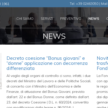
Tel: +39 02463050 | Mail
al 1961
CHI SIAMO
SERVIZI
PREVENTIVO
NEWS
NEWS
Decreto coesione “Bonus giovani” e
Novit
“donne” applicazione con decorrenza
trasf
differenziata
Fond
Al vaglio degli organi di controllo ci sono, infatti, i due
La Fond
decreti del Ministro del Lavoro e delle Politiche Sociali,
con app
di concerto con il Ministro dell’Economia e delle
le rego
Finanze, di attuazione del Bonus Giovani, previsto
promisc
dall’art. 22 e del Bonus Donne, come definito dall’art.
dai dip
23, del decreto Coesione ( D.L. n. 60/2024, convertito
gennai
con modificazioni dalla legge n. 95/2024). I
anche i