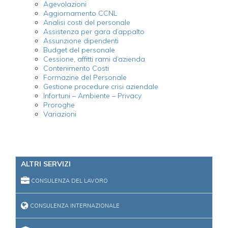
Agevolazioni
Aggiornamento CCNL
Analisi costi del personale
Assistenza per gara d’appalto
Assunzione dipendenti
Budget del personale
Cessione, affitti rami d’azienda
Contenimento Costi
Formazine del Personale
Gestione procedure crisi aziendale
Infortuni – Ambiente – Privacy
Proroghe
Variazioni
ALTRI SERVIZI
CONSULENZA DEL LAVORO
CONSULENZA INTERNAZIONALE