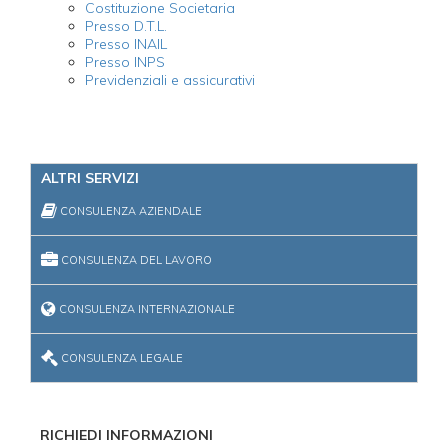
Costituzione Societaria
Presso D.T.L.
Presso INAIL
Presso INPS
Previdenziali e assicurativi
ALTRI SERVIZI
CONSULENZA AZIENDALE
CONSULENZA DEL LAVORO
CONSULENZA INTERNAZIONALE
CONSULENZA LEGALE
RICHIEDI INFORMAZIONI