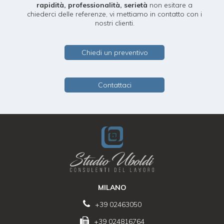
rapidità, professionalità, serietà
non esitare a
chiederci delle referenze, vi mettiamo in contatto con i
nostri clienti.
Chiedi un preventivo
Contattaci
MILANO
+39 02463050
+39 024816764