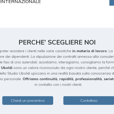
INTERNAZIONALE
PERCHE’ SCEGLIERE NOI
er assistere i clienti nelle varie casistiche
in materia di lavoro
. La
ere dei dipendenti. La stipulazione dei contratti annessa alla consu
le fasi di crisi aziendali, assistiamo, interagiamo, consigliamo la form
o Uboldi
sono un valore riconosciuto da ogni nostro cliente, perché c
ello Studio Uboldi spiccano in una realtà basata sulla conoscenza de
rio personale.
Offriamo continuità, rapidità, professionalità, serie
in contatto con i nostri clienti.
Chiedi un preventivo
Contattaci