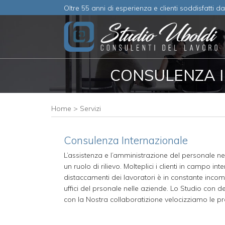
Oltre 55 anni di esperienza e clienti soddisfatti d
CONSULENZA I
Home
>
Servizi
Consulenza Internazionale
L’assistenza e l’amministrazione del personale n
un ruolo di rilievo. Molteplici i clienti in campo i
distaccamenti dei lavoratori è in constante incom
uffici del prsonale nelle aziende. Lo Studio con 
con la Nostra collaboratizione velocizziamo le pr