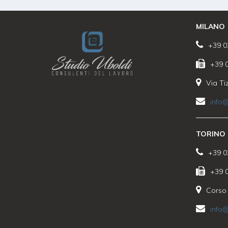
MILANO
+39 0
+39 
Via Ti
info@
TORINO
+39 0
+39 
Corso 
info@