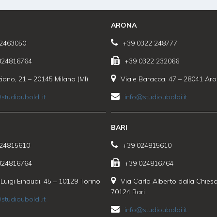
ARONA
2463050
+39 0322 248777
024816764
+39 0322 232066
ziano, 21 – 20145 Milano (MI)
Viale Baracca, 47 – 28041 Ar
studiouboldi.it
info@studiouboldi.it
BARI
24815610
+39 024815610
024816764
+39 024816764
Luigi Einaudi, 45 – 10129 Torino
Via Carlo Alberto dalla Chiesa
70124 Bari
studiouboldi.it
info@studiouboldi.it