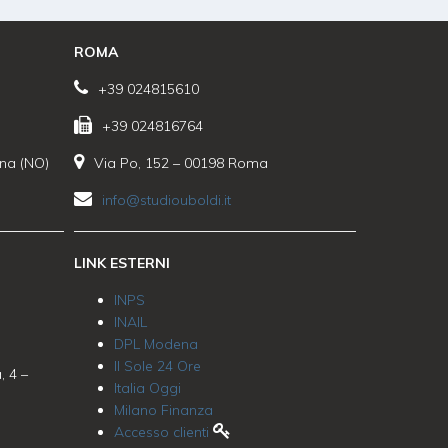
ROMA
+39 024815610
+39 024816764
ona (NO)
Via Po, 152 – 00198 Roma
info@studiouboldi.it
LINK ESTERNI
INPS
INAIL
DPL Modena
Il Sole 24 Ore
, 4 –
Italia Oggi
Milano Finanza
Accesso clienti