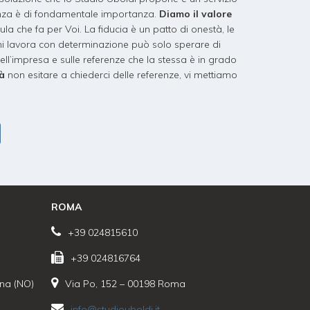
lenza è di fondamentale importanza.
Diamo il valore
ula che fa per Voi. La fiducia è un patto di onestà, le
hi lavora con determinazione può solo sperare di
ll’impresa e sulle referenze che la stessa è in grado
tà
non esitare a chiederci delle referenze, vi mettiamo
ROMA
+39 024815610
+39 024816764
ona (NO)
Via Po, 152 – 00198 Roma
info@studiouboldi.it