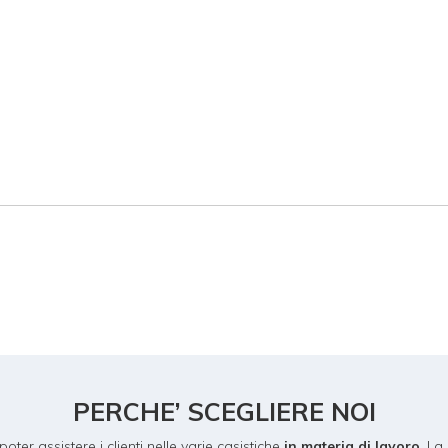
PERCHE’ SCEGLIERE NOI
er assistere i clienti nelle varie casistiche
in materia di lavoro
. La