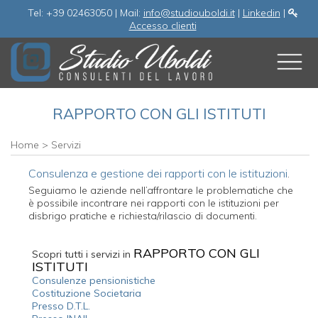
Tel: +39 02463050 | Mail:
info@studiouboldi.it
|
Linkedin
|
Accesso clienti
RAPPORTO CON GLI ISTITUTI
Home
>
Servizi
Consulenza e gestione dei rapporti con le istituzioni
.
Seguiamo le aziende nell’affrontare le problematiche che
è possibile incontrare nei rapporti con le istituzioni per
disbrigo pratiche e richiesta/rilascio di documenti.
RAPPORTO CON GLI
Scopri tutti i servizi in
ISTITUTI
Consulenze pensionistiche
Costituzione Societaria
Presso D.T.L.