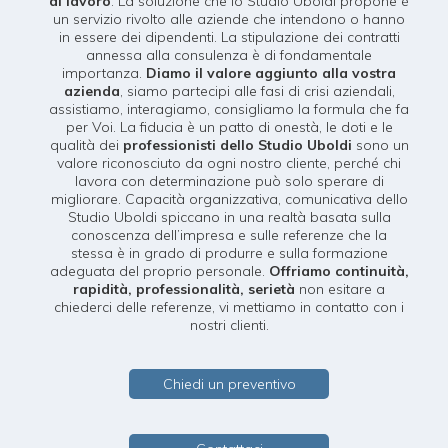
di lavoro
. La soluzione che lo Studio Uboldi propone è
un servizio rivolto alle aziende che intendono o hanno
in essere dei dipendenti. La stipulazione dei contratti
annessa alla consulenza è di fondamentale
importanza.
Diamo il valore aggiunto alla vostra
azienda
, siamo partecipi alle fasi di crisi aziendali,
assistiamo, interagiamo, consigliamo la formula che fa
per Voi. La fiducia è un patto di onestà, le doti e le
qualità dei
professionisti dello Studio Uboldi
sono un
valore riconosciuto da ogni nostro cliente, perché chi
lavora con determinazione può solo sperare di
migliorare. Capacità organizzativa, comunicativa dello
Studio Uboldi spiccano in una realtà basata sulla
conoscenza dell’impresa e sulle referenze che la
stessa è in grado di produrre e sulla formazione
adeguata del proprio personale.
Offriamo continuità,
rapidità, professionalità, serietà
non esitare a
chiederci delle referenze, vi mettiamo in contatto con i
nostri clienti.
Chiedi un preventivo