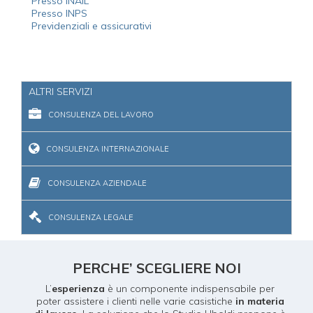
Presso INAIL
Presso INPS
Previdenziali e assicurativi
ALTRI SERVIZI
CONSULENZA DEL LAVORO
CONSULENZA INTERNAZIONALE
CONSULENZA AZIENDALE
CONSULENZA LEGALE
PERCHE’ SCEGLIERE NOI
L’
esperienza
è un componente indispensabile per
poter assistere i clienti nelle varie casistiche
in materia