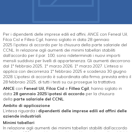
Per i dipendenti delle imprese edili ed affini, ANCE con Feneal Uil,
Filca Cisl e Fillea Cgil, hanno siglato in data 28 gennaio
2025 l’ipotesi di accordo per la chiusura della parte salariale del
CCNL. In relazione agli aumenti dei minimi tabellari stabiliti
dall’accordo per il par. 100, sono rideterminati i nuovi importi
mensili suddivisi per livelli di appartenenza. Gli aumenti decorrono
dal 1° febbraio.2025, 1° marzo.2026, 1° marzo.2027. L’intesa si
applica con decorrenza 1° febbraio 2025 e scadenza 30 giugno
2028. L’ipotesi di accordo è subordinata alla firma, prevista entro il
28 febbraio 2025, di tutti i testi su cui prosegue la trattativa.
ANCE
con
Feneal Uil, Filca Cisl
e
Fillea Cgil
, hanno siglato in
data
28 gennaio 2025
l’
ipotesi di accordo
per la chiusura
della
parte salariale del CCNL
.
Ambito di applicazione
L’intesa riguarda i
dipendenti delle imprese edili ed affini delle
aziende industriali
.
Minimi tabellari
In relazione agli aumenti dei minimi tabellari stabiliti dall’accordo