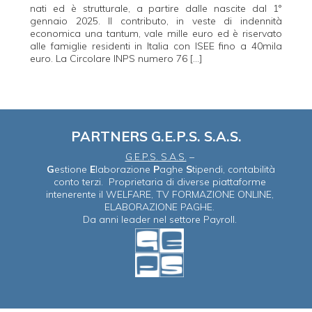
nati ed è strutturale, a partire dalle nascite dal 1°
gennaio 2025. Il contributo, in veste di indennità
economica una tantum, vale mille euro ed è riservato
alle famiglie residenti in Italia con ISEE fino a 40mila
euro. La Circolare INPS numero 76 […]
PARTNERS G.E.P.S. S.A.S.
G.E.P.S. S.A.S.
–
G
estione
E
laborazione
P
aghe
S
tipendi, contabilità
conto terzi. Proprietaria di diverse piattaforme
intenerente il WELFARE, TV FORMAZIONE ONLINE,
ELABORAZIONE PAGHE.
Da anni leader nel settore Payroll.