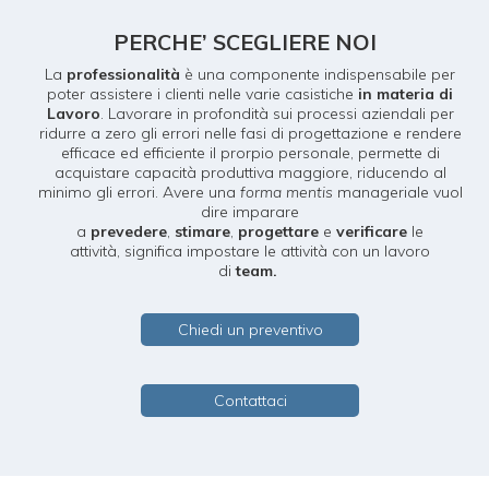
PERCHE’ SCEGLIERE NOI
La
professionalità
è una componente indispensabile per
poter assistere i clienti nelle varie casistiche
in materia di
Lavoro
. Lavorare in profondità sui processi aziendali per
ridurre a zero gli errori nelle fasi di progettazione e rendere
efficace ed efficiente il prorpio personale, permette di
acquistare capacità produttiva maggiore, riducendo al
minimo gli errori.
Avere una
forma mentis
manageriale vuol
dire imparare
a
prevedere
,
stimare
,
progettare
e
verificare
le
attività,
significa impostare le attività con un lavoro
di
team.
Chiedi un preventivo
Contattaci