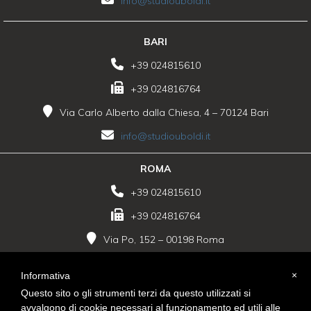
info@studiouboldi.it
BARI
+39 024815610
+39 024816764
Via Carlo Alberto dalla Chiesa, 4 – 70124 Bari
info@studiouboldi.it
ROMA
+39 024815610
+39 024816764
Via Po, 152 – 00198 Roma
info@studiouboldi.it
×
Informativa
Questo sito o gli strumenti terzi da questo utilizzati si
LINK ESTERNI
avvalgono di cookie necessari al funzionamento ed utili alle